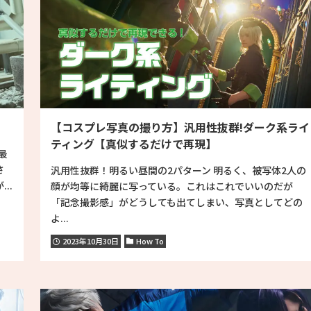
【コスプレ写真の撮り方】汎用性抜群!ダーク系ライ
ティング【真似するだけで再現】
最
さ
汎用性抜群！明るい昼間の2パターン 明るく、被写体2人の
..
顔が均等に綺麗に写っている。これはこれでいいのだが
「記念撮影感」がどうしても出てしまい、写真としてどの
よ...
2023年10月30日
How To