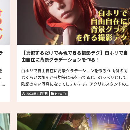
ラ
【真似するだけで再現できる撮影テク】白ホリで自
由自在に背景グラデーションを作る！
を
白ホリで自由自在に背景グラデーションを作ろう 両側の同
し
じくらいの場所から均等に光を当てると、のっぺりとして
..
陰影のない写真になってしまいます。アクリルスタンドの...
2023年11月7日
How To