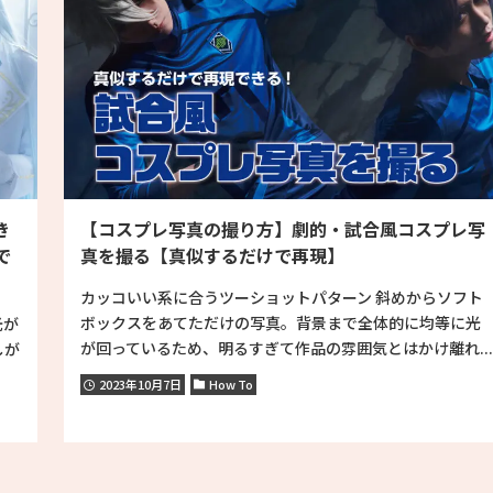
き
【コスプレ写真の撮り方】劇的・試合風コスプレ写
で
真を撮る【真似するだけで再現】
カッコいい系に合うツーショットパターン 斜めからソフト
ボックスをあてただけの写真。背景まで全体的に均等に光
光が
が回っているため、明るすぎて作品の雰囲気とはかけ離れ...
しが
2023年10月7日
How To