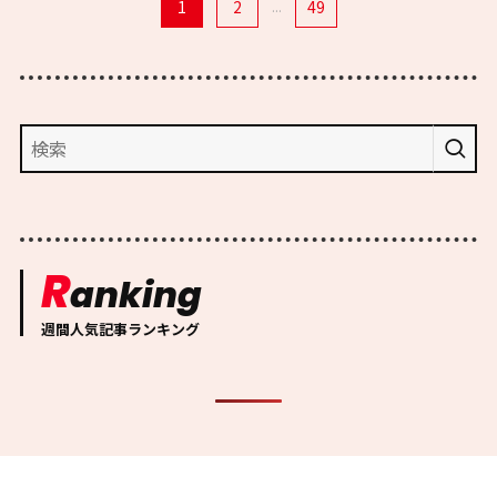
1
2
...
49
R
anking
週間人気記事ランキング