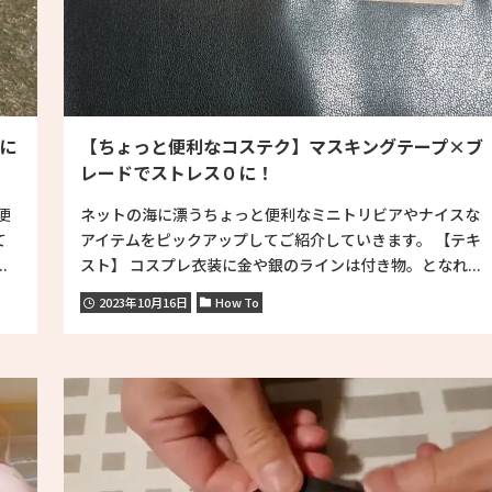
に
【ちょっと便利なコステク】マスキングテープ×ブ
レードでストレス０に！
便
ネットの海に漂うちょっと便利なミニトリビアやナイスな
て
アイテムをピックアップしてご紹介していきます。 【テキ
.
スト】 コスプレ衣装に金や銀のラインは付き物。となれ...
2023年10月16日
How To