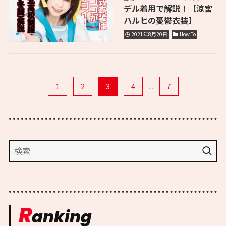
デル着用で解説！【涼宮
ハルヒの憂鬱衣装】
2021年8月20日
How To
1
2
3
4
...
7
R
anking