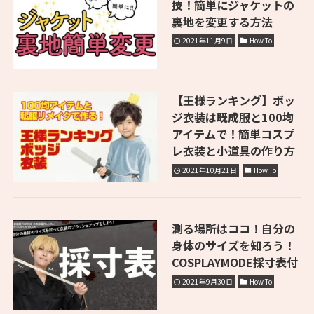
技！簡単にジャケットの
裏地を変更する方法
2021年11月9日
How To
【王様ランキング】ボッ
ジ衣装は既成服と100均
アイテムで！簡単コスプ
レ衣装と小道具の作り方
2021年10月21日
How To
測る場所はココ！自分の
身体のサイズを知ろう！
COSPLAYMODE採寸表付
2021年9月30日
How To