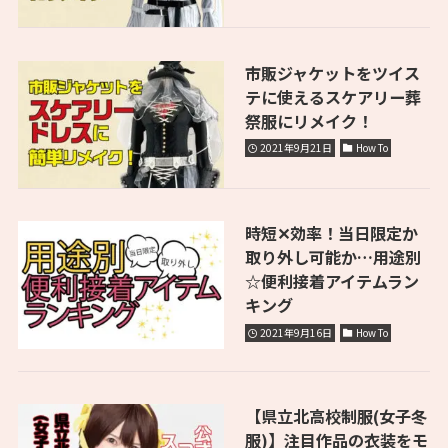
市販ジャケットをツイス
テに使えるスケアリー葬
祭服にリメイク！
2021年9月21日
How To
時短✕効率！当日限定か
取り外し可能か…用途別
☆便利接着アイテムラン
キング
2021年9月16日
How To
【県立北高校制服(女子冬
服)】注目作品の衣装をモ