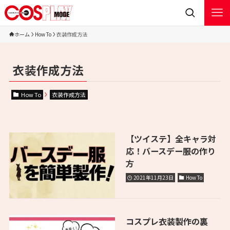
ホーム
How To
衣装作成方法
衣装作成方法
How To
衣装作成方法
【ツイステ】全キャラ対
応！バースデー服の作り
方
2021年11月23日
How To
コスプレ衣装製作の裏