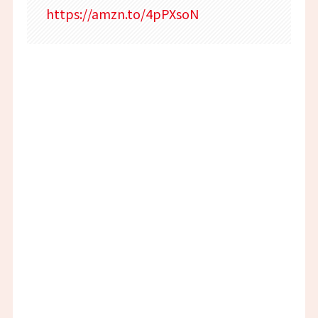
https://amzn.to/4pPXsoN