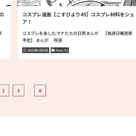
の
コスプレ漫画【こすびより45】コスプレ材料をシェ
ア！
新
コスプレを楽しむマナたちの日常まんが 【毎週日曜更新
予定】 まんが 咲良
2022年3月5日
How To
2
3
...
6