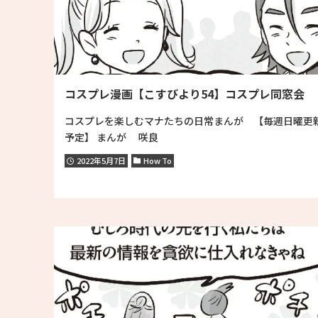
コスプレ漫画【こすびより54】コスプレ同窓会
コスプレを楽しむマナたちの日常まんが 【毎週日曜更
予定】 まんが 咲良
2022年5月7日
How To