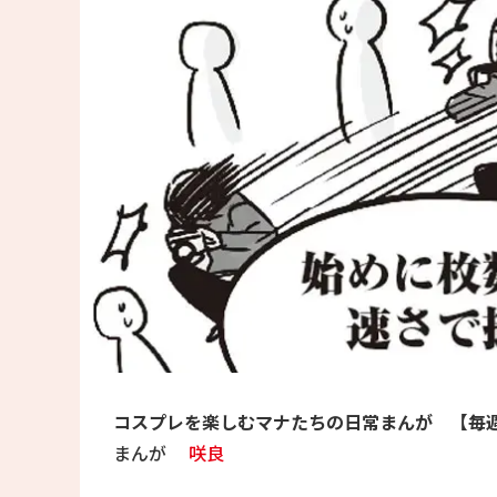
コスプレを楽しむマナたちの日常まんが 【毎
まんが
咲良