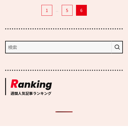
1
...
5
6
R
anking
週間人気記事ランキング