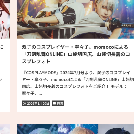
に
双子のコスプレイヤー・寧々子、momocoによる
、
「刀剣乱舞ONLINE」山姥切国広、山姥切長義のコ
スプレフォト
・
『COSPLAYMODE』2024年7月号より、双子のコスプレイ
ン
ヤー・寧々子、momocoによる「刀剣乱舞ONLINE」山姥切
国広、山姥切長義のコスプレフォトをご紹介！ モデル：
寧々子、...
2026年1月20日
特集