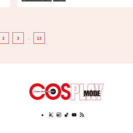
2
3
...
13