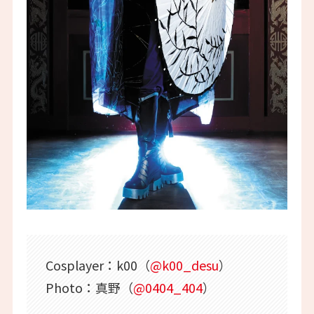
Cosplayer：k00（
@k00_desu
）
Photo：真野（
@0404_404
）