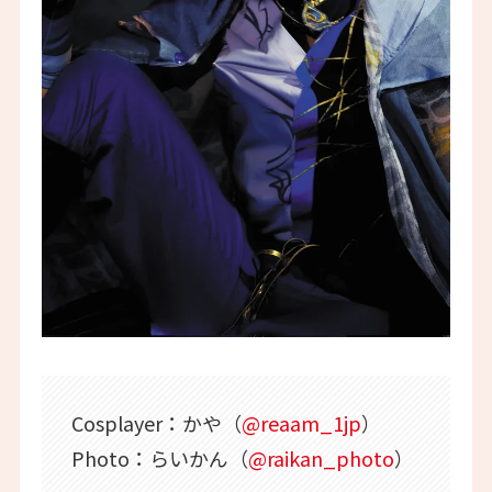
Cosplayer：かや（
@reaam_1jp
）
Photo：らいかん（
@raikan_photo
）