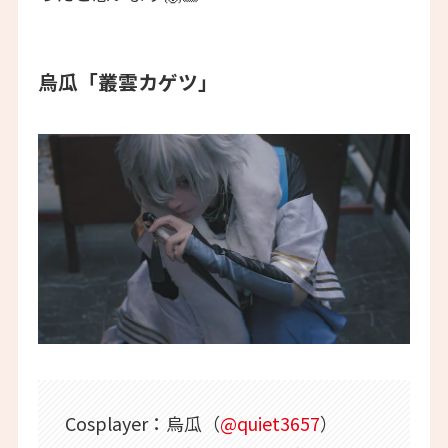
烏瓜「叢雲カゲツ」
Cosplayer：烏瓜（
@quiet3657
）