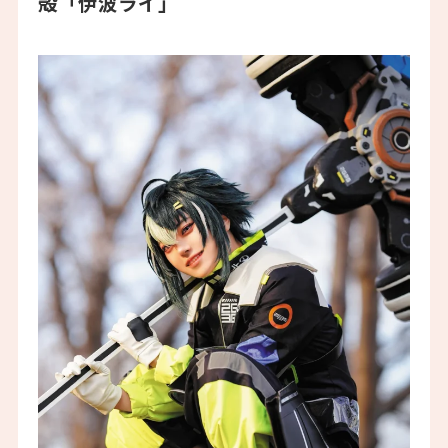
殻「伊波ライ」