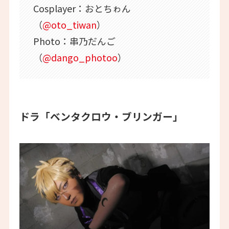
Cosplayer：おとちゎん
（
@oto_tiwan
）
Photo：串乃だんご
（
@dango_photoo
）
ドラ「ベンタクロウ・ブリンガー」