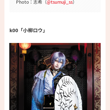
Photo：志希（
@tsumuji_ss
）
k00「小柳ロウ」