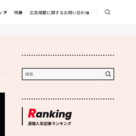
ップ
特集
広告掲載に関するお問い合わせ
R
anking
週間人気記事ランキング