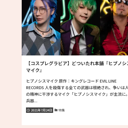
【コスプレグラビア】どついたれ本舗『ヒプノシ
マイク』
ヒプノシスマイク 原作：キングレコード EVIL LINE
RECORDS 人を殺傷する全ての武器は根絶され、争いは
の精神に干渉するマイク「ヒプノシスマイク」が主流に
兵器...
2021年7月24日
特集