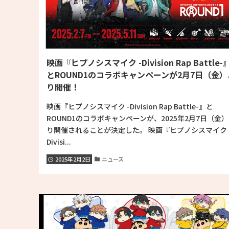
映画『ヒプノシスマイク -Division Rap Battle-
とROUND1のコラボキャンペーンが2月7日（金）
り開催！
映画『ヒプノシスマイク -Division Rap Battle-』と
ROUND1のコラボキャンペーンが、2025年2月7日（金
り開催されることが決定した。 映画『ヒプノシスマイク 
Divisi...
2025年2月2日
ニュース