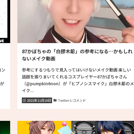
87かぼちゃの「白膠木簓」の参考になる…かもしれ
ないメイク動画
ヨン
参考にするつもりで見入ってはいけないメイク動画 楽しい
話題を振りまいてくれるコスプレイヤー87かぼちゃさん
ズが
（@pumpkin6non）が『ヒプノシスマイク』白膠木簓のメ
イク...
2021年11月16日
Twitterレコメンド