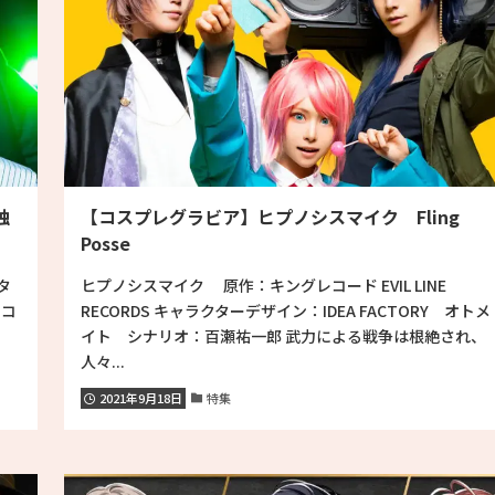
独
【コスプレグラビア】ヒプノシスマイク Fling
Posse
タ
ヒプノシスマイク 原作：キングレコード EVIL LINE
のコ
RECORDS キャラクターデザイン：IDEA FACTORY オトメ
イト シナリオ：百瀬祐一郎 武力による戦争は根絶され、
人々...
2021年9月18日
特集