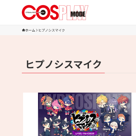
ホーム
ヒプノシスマイク
ヒプノシスマイク