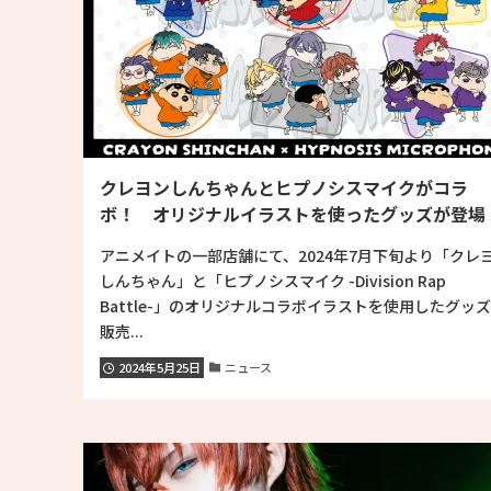
クレヨンしんちゃんとヒプノシスマイクがコラ
ボ！ オリジナルイラストを使ったグッズが登場
アニメイトの一部店舗にて、2024年7月下旬より「クレ
しんちゃん」と「ヒプノシスマイク -Division Rap
Battle-」のオリジナルコラボイラストを使用したグッ
販売...
2024年5月25日
ニュース