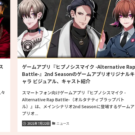
ス
ゲームアプリ『ヒプノシスマイク -Alternative Ra
Battle-』2nd Seasonのゲームアプリオリジナルキ
ャラ ビジュアル、キャスト紹介
人々
スマートフォン向けゲームアプリ『ヒプノシスマイク -
。
Alternative Rap Battle-（オルタナティブラップバト
ル）』は、メインシナリオ2nd Seasonに登場するゲームア
プリオ...
2021年7月22日
ニュース