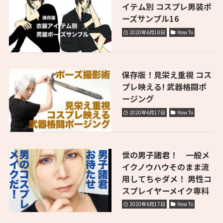
イテム別 コスプレ男装ポ
ーズサンプル16
2020年6月18日
How To
保存版！見栄え重視 コス
プレ映える! 武器格闘ポ
ージング
2020年6月17日
How To
世の男子諸君！ 一般メ
イクノウハウそのまま流
用してちゃダメ！ 男性コ
スプレイヤーメイク専科
2020年6月17日
How To