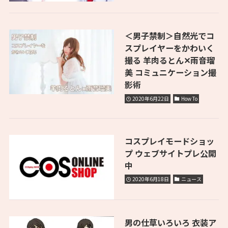
＜男子禁制＞自然光でコ
スプレイヤーをかわいく
撮る 羊肉るとん✕雨音瑠
美 コミュニケーション撮
影術
2020年6月22日
How To
コスプレイモードショッ
プ ウェブサイトプレ公開
中
2020年6月18日
ニュース
男の仕草いろいろ 衣装ア