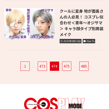
クールに変身 地が面長さ
んの人必見！ コスプレ似
合わせ＜青年〜オジサマ
＞ キャラ顔タイプ別男装
メイク
2020年6月16日
How To
1
...
473
474
475
...
485