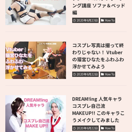
ング講座 ソファ＆ベッド
編
2020年6月23日
How To
コスプレ写真は撮って終
わりじゃない！ Vtuber
の猫宮ひなたをふわふわ
浮かせてみよう
2020年6月22日
How To
DREAM!ing 人気キャラ
コスプレ自己流
MAKEUP!! このキャラこ
うメイクしてみました
2020年6月22日
How To