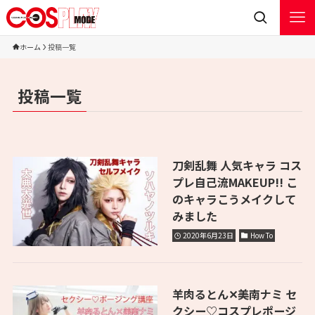
ホーム
投稿一覧
投稿一覧
刀剣乱舞 人気キャラ コス
プレ自己流MAKEUP!! こ
のキャラこうメイクして
みました
2020年6月23日
How To
羊肉るとん✕美南ナミ セ
クシー♡コスプレポージ