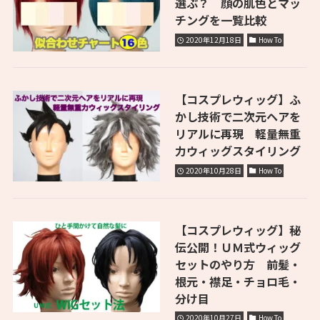
選ぶ？ 顔の肌色とマッ
チングを一覧比較
2020年12月18日
How To
【コスプレウィッグ】ふ
かし技術で二次元ヘアを
リアルに再現 軽量無重
力ウィッグスタイリング
2020年10月28日
How To
【コスプレウィッグ】秘
伝公開！ＵＭ式ウィッグ
セットのやり方 前髪・
根元・襟足・チョロ毛・
分け目
2020年10月27日
How To