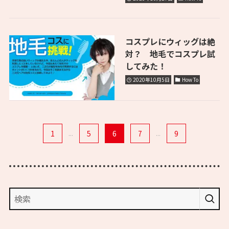
コスプレにウィッグは絶
対？ 地毛でコスプレ試
してみた！
2020年10月5日
How To
1
...
5
6
7
...
9