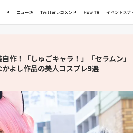
ニュース
Twitterレコメンド
How To
イベントスナ
装自作！「しゅごキャラ！」「セラムン」
なかよし作品の美人コスプレ9選