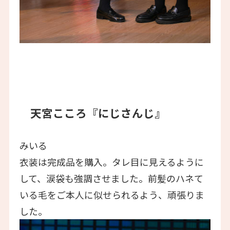
天宮こころ『にじさんじ』
みいる
衣装は完成品を購入。タレ目に見えるように
して、涙袋も強調させました。前髪のハネて
いる毛をご本人に似せられるよう、頑張りま
した。