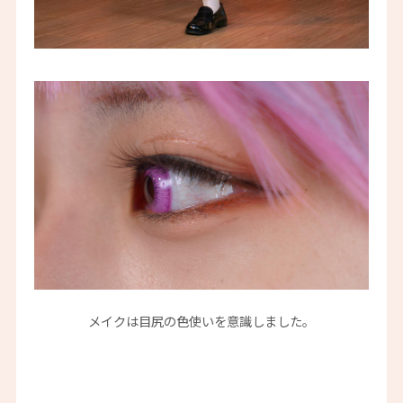
メイクは目尻の色使いを意識しました。