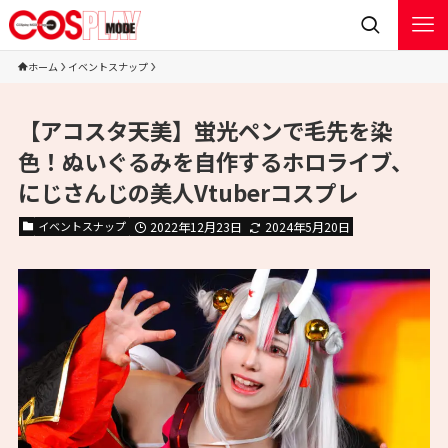
ホーム
イベントスナップ
【アコスタ天美】蛍光ペンで毛先を染
色！ぬいぐるみを自作するホロライブ、
にじさんじの美人Vtuberコスプレ
イベントスナップ
2022年12月23日
2024年5月20日