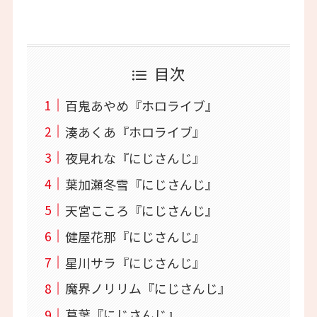
目次
百鬼あやめ『ホロライブ』
湊あくあ『ホロライブ』
夜見れな『にじさんじ』
葉加瀬冬雪『にじさんじ』
天宮こころ『にじさんじ』
健屋花那『にじさんじ』
星川サラ『にじさんじ』
魔界ノリリム『にじさんじ』
葛葉『にじさんじ』