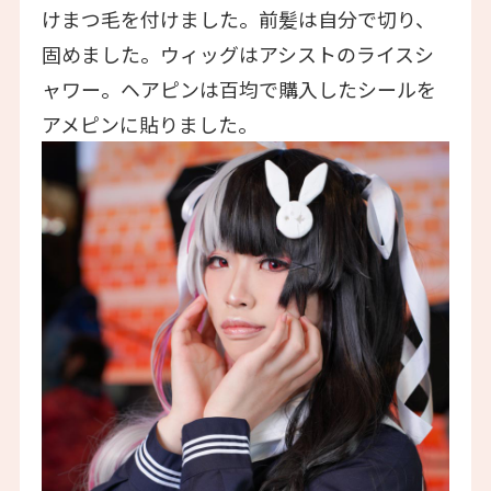
けまつ毛を付けました。前髪は自分で切り、
固めました。ウィッグはアシストのライスシ
ャワー。ヘアピンは百均で購入したシールを
アメピンに貼りました。