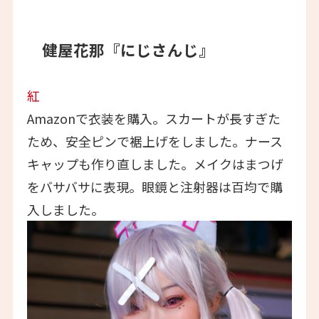
健屋花那『にじさんじ』
紅
Amazonで衣装を購入。スカートが長すぎた
ため、安全ピンで裾上げをしました。ナース
キャップも作り直しました。メイクはまつげ
をバサバサに表現。眼鏡と注射器は百均で購
入しました。