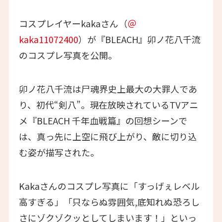
コスプレイヤーkakaさん（
＠
kaka11072400
）が『BLEACH』卯ノ花八千流
のコスプレ写真を公開。
卯ノ花八千流は尸魂界史上最大の大罪人であ
り、初代“剣八”。現在放映されているTVアニ
メ『BLEACH 千年血戦篇』の回想シーンで
は、真っ先に上空に飛び上がり、敵に切り込
む姿が描写された。
Kakaさんのコスプレ写真に「すっげぇレベル
高すぎる」「只ならぬ雰囲気,底知れぬ恐ろし
さにゾクゾクッとしてしまいます！」といっ