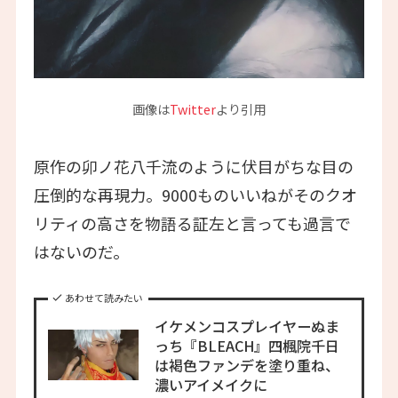
画像は
Twitter
より引用
原作の卯ノ花八千流のように伏目がちな目の
圧倒的な再現力。9000ものいいねがそのクオ
リティの高さを物語る証左と言っても過言で
はないのだ。
あわせて読みたい
イケメンコスプレイヤーぬま
っち『BLEACH』四楓院千日
は褐色ファンデを塗り重ね、
濃いアイメイクに