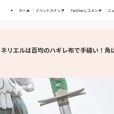
ホーム
イベントスナップ
Twitterレコメンド
ニ
H』ネリエルは百均のハギレ布で手縫い！角