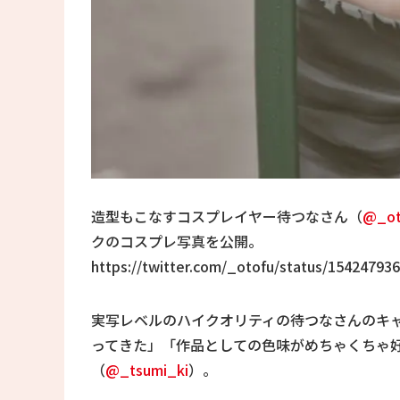
造型もこなすコスプレイヤー待つなさん（
@_ot
クのコスプレ写真を公開。
https://twitter.com/_otofu/status/15424793
実写レベルのハイクオリティの待つなさんのキ
ってきた」「作品としての色味がめちゃくちゃ好み
（
@_tsumi_ki
）。