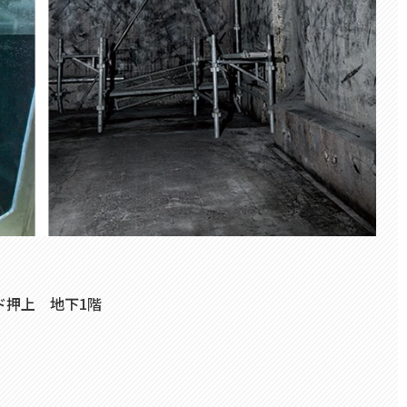
ド押上 地下1階