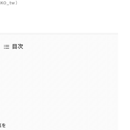
KO_tw ）
目次
真を