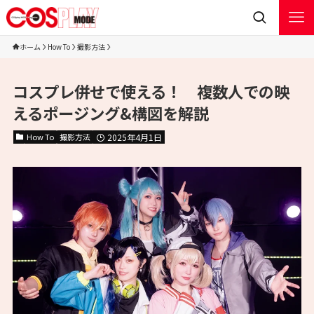
ホーム
How To
撮影方法
コスプレ併せで使える！ 複数人での映
えるポージング&構図を解説
How To
撮影方法
2025年4月1日