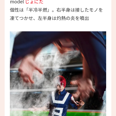
model
じょにた
個性は「半冷半燃」。右半身は接したモノを
凍てつかせ、左半身は灼熱の炎を噴出