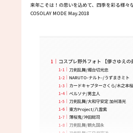
来年こそは！の思いを込めて、四季を彩る様々
COSOLAY MODE May.2018
コスプレ野外フォト 【儚さゆえの
刀剣乱舞/燭台切光忠
NARUTO-ナルト-/うずまきミト
カードキャプターさくら/木之本
ペルソナ/男主人
刀剣乱舞/大和守安定 加州清光
東方Project/八雲紫
薄桜鬼/沖田総司
刀剣乱舞/鶴丸国永
刀剣乱舞/三日月宗近