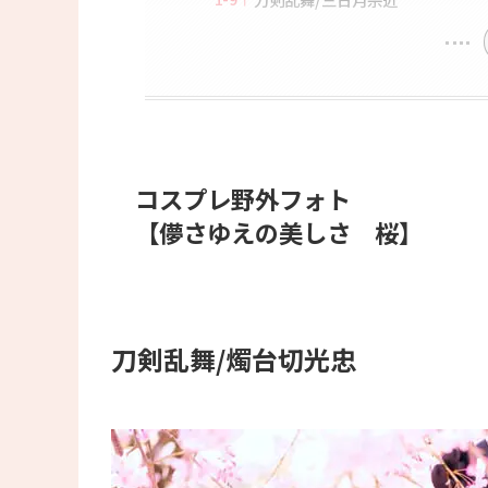
コスプレ野外フォト
【儚さゆえの美しさ 桜】
刀剣乱舞/燭台切光忠