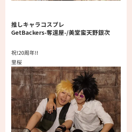
推しキャラコスプレ
GetBackers-奪還屋-/美堂蛮天野銀次
祝!20周年!!
里桜