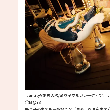
IdentityV第五人格/踊り子マルガレータ・ツェ
◯M@73
踊り子の中でも一番好きな「思慕」を真夜中の