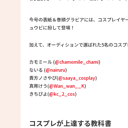
今号の表紙＆巻頭グラビアには、コスプレイヤ
ュウビに扮して登場！
加えて、オーディションで選ばれた5名のコス
カモミール (
@chamomile_chami
)
ないる (
@nairuru
)
貴方ノさやぴ(
@saaya_cosplay
)
真宵けう(
@Wan_wan__K
)
きちぴよ(
@kc_2_cos
)
コスプレが上達する教科書