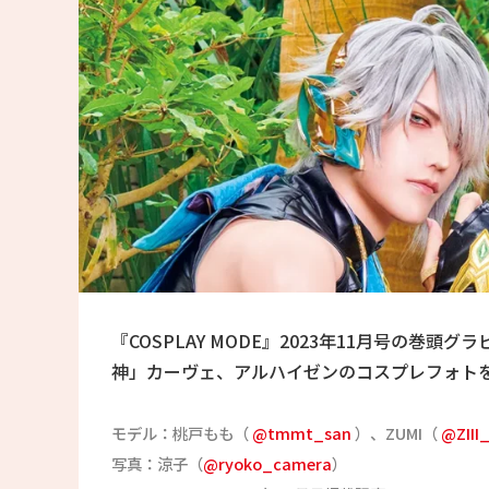
『COSPLAY MODE』2023年11月号の巻
神」カーヴェ、アルハイゼンのコスプレフォト
モデル：桃戸もも（
@tmmt_san
）、ZUMI（
@ZIII
写真：涼子（
@ryoko_camera
）