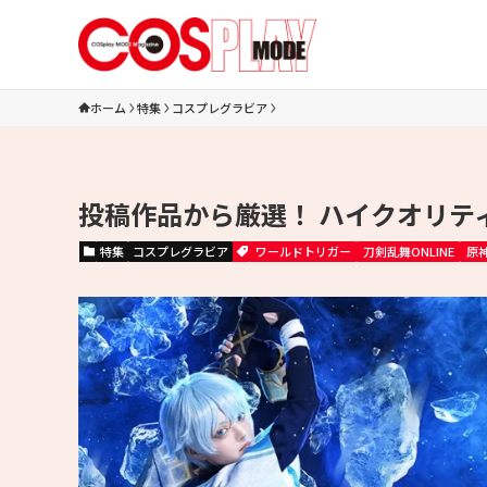
ホーム
特集
コスプレグラビア
投稿作品から厳選！ ハイクオリテ
特集
コスプレグラビア
ワールドトリガー
刀剣乱舞ONLINE
原