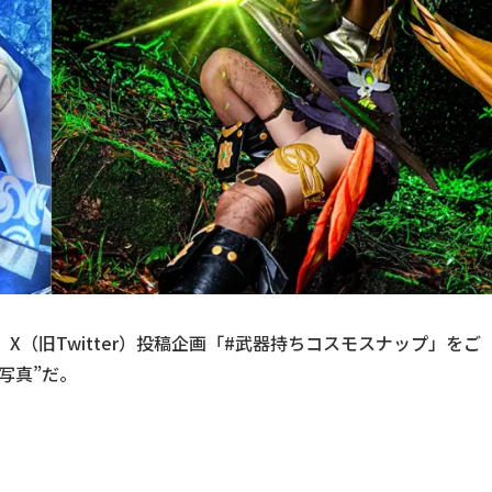
た、X（旧Twitter）投稿企画「#武器持ちコスモスナップ」をご
写真”だ。