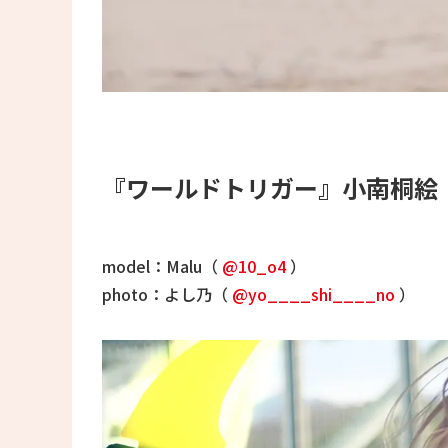
『ワールドトリガー』小南桐絵
model：Malu（
@10_o4
）
photo：よし乃（
@yo____shi____no
）