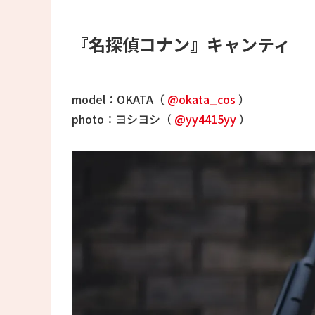
『名探偵コナン』キャンティ
model：OKATA（
@okata_cos
）
photo：ヨシヨシ（
@yy4415yy
）