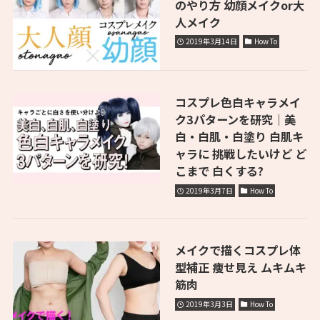
のやり方 幼顔メイクor大
人メイク
2019年3月14日
How To
コスプレ色白キャラメイ
ク3パターンを研究｜美
白・白肌・白塗り 白肌キ
ャラに 挑戦したいけど ど
こまで 白くする?
2019年3月7日
How To
メイクで描くコスプレ体
型補正 痩せ見え ムキムキ
筋肉
2019年3月3日
How To