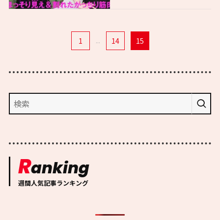
1
...
14
15
R
anking
週間人気記事ランキング