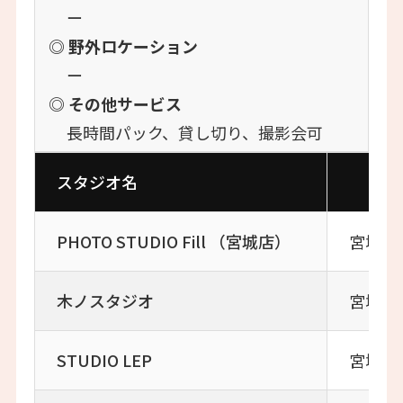
ー
◎ 野外ロケーション
ー
◎ その他サービス
長時間パック、貸し切り、撮影会可
スタジオ名
PHOTO STUDIO Fill （宮城店）
宮城県名
木ノスタジオ
宮城県
STUDIO LEP
宮城県仙