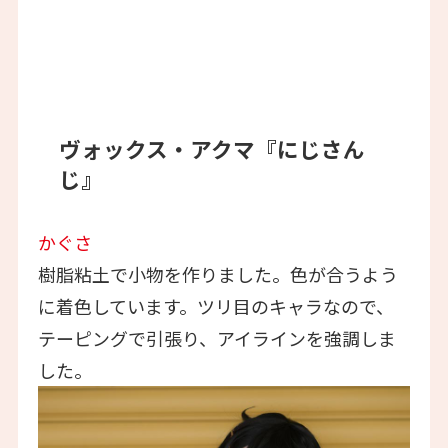
ヴォックス・アクマ『にじさん
じ』
かぐさ
樹脂粘土で小物を作りました。色が合うよう
に着色しています。ツリ目のキャラなので、
テーピングで引張り、アイラインを強調しま
した。