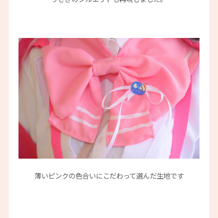
薄いピンクの色合いにこだわって選んだ生地です