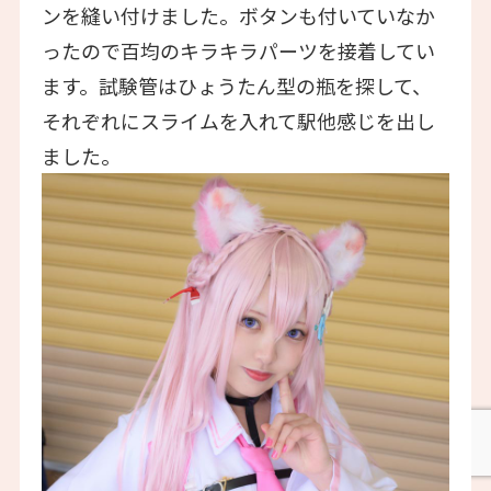
ンを縫い付けました。ボタンも付いていなか
ったので百均のキラキラパーツを接着してい
ます。試験管はひょうたん型の瓶を探して、
それぞれにスライムを入れて駅他感じを出し
ました。