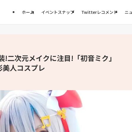
ホーム
イベントスナップ
Twitterレコメンド
ニ
装!二次元メイクに注目!「初音ミク」
撮影美人コスプレ