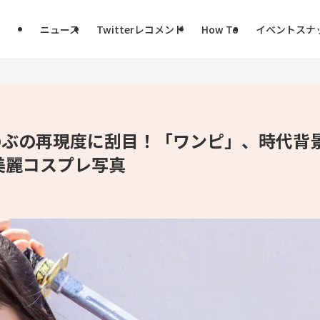
ニュース
Twitterレコメンド
How To
イベントスナ
のぶの再現度に刮目！「ワンピ」、時代背
美麗コスプレ写真