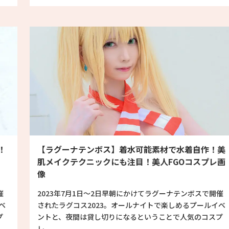
！
【ラグーナテンボス】着水可能素材で水着自作！美
肌メイクテクニックにも注目！美人FGOコスプレ画
像
催
2023年7月1日〜2日早朝にかけてラグーナテンボスで開催
ベ
されたラグコス2023。オールナイトで楽しめるプールイベ
プ
ントと、夜間は貸し切りになるということで人気のコスプ
レ...