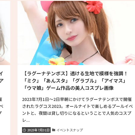
イ
【ラグーナテンボス】透ける生地で模様を強調！
ア
「ミク」「あんスタ」「グラブル」「アイマス」
「ウマ娘」ゲーム作品の美人コスプレ画像
催
2023年7月1日〜2日早朝にかけてラグーナテンボスで開催
ベ
されたラグコス2023。オールナイトで楽しめるプールイベ
プ
ントと、夜間は貸し切りになるということで人気のコスプ
レ...
2023年7月31日
イベントスナップ