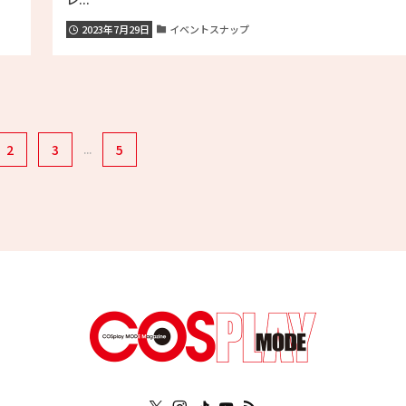
2023年7月29日
イベントスナップ
2
3
...
5