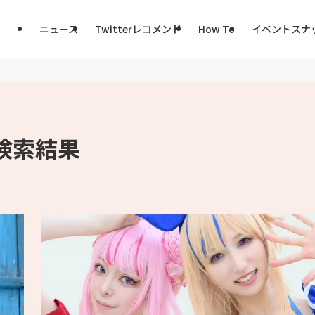
ニュース
Twitterレコメンド
How To
イベントスナ
検索結果