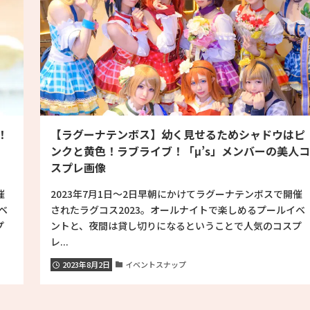
！
【ラグーナテンボス】幼く見せるためシャドウはピ
ンクと黄色！ラブライブ！「μ’s」メンバーの美人コ
スプレ画像
催
2023年7月1日〜2日早朝にかけてラグーナテンボスで開催
ベ
されたラグコス2023。オールナイトで楽しめるプールイベ
プ
ントと、夜間は貸し切りになるということで人気のコスプ
レ...
2023年8月2日
イベントスナップ