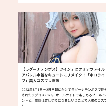
【ラグーナテンボス】ツインテはクリアファイル
アパレル水着をキュートにリメイク！「ホロライ
ブ」美人コスプレ画像
2023年7月1日〜2日早朝にかけてラグーナテンボスで開
されたラグコス2023。オールナイトで楽しめるプールイ
ントと、夜間は貸し切りになるということで人気のコス
レ...