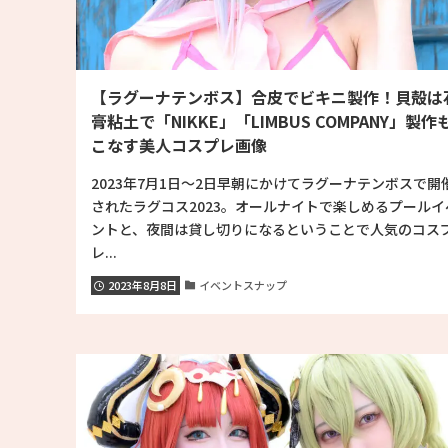
【ラグーナテンボス】合皮でビキニ製作！貝殻は
膏粘土で「NIKKE」「LIMBUS COMPANY」製作
こなす美人コスプレ画像
2023年7月1日〜2日早朝にかけてラグーナテンボスで開
されたラグコス2023。オールナイトで楽しめるプールイ
ントと、夜間は貸し切りになるということで人気のコス
レ...
2023年8月8日
イベントスナップ