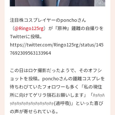
注目株コスプレイヤーのponchoさん
（
@Ringo125rg
）が『原神』鍾離の自撮りを
Twitterに投稿。
https://twitter.com/Ringo125rg/status/145
7692309563133964
この日はロケ撮影だったようで、そのオフシ
ョットを投稿。ponchoさんの鍾離コスプレを
待ちわびていたフォロワーも多く「私の現住
所に向けてゲリラ隕石お願いします」「ﾊｯﾊｯﾊ
ｯﾊｯﾊｯﾊｯﾊｯﾊｯﾊｯﾊｯﾊｯﾊｯ(過呼吸)」といった喜び
の声が寄せられている。