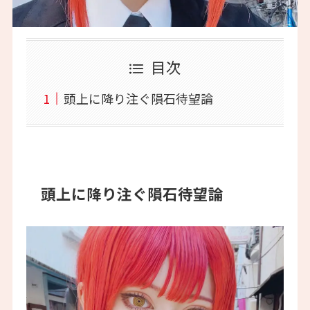
目次
頭上に降り注ぐ隕石待望論
頭上に降り注ぐ隕石待望論