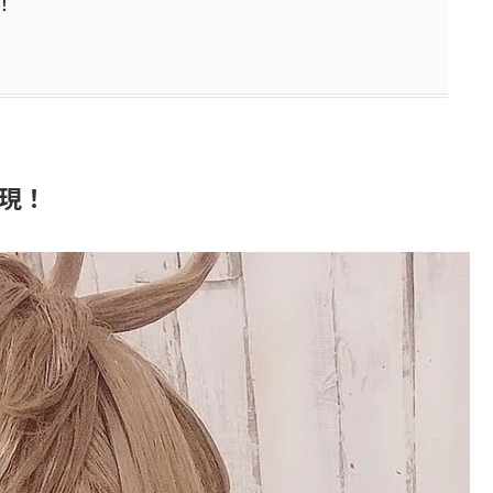
！
顕現！