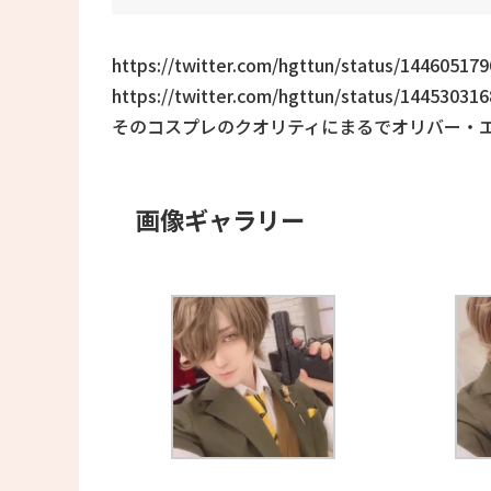
https://twitter.com/hgttun/status/14460517
https://twitter.com/hgttun/status/14453031
そのコスプレのクオリティにまるでオリバー・
画像ギャラリー