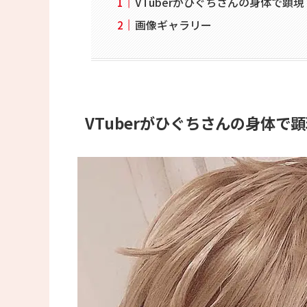
VTuberがひぐちさんの身体で顕現
画像ギャラリー
VTuberがひぐちさんの身体で