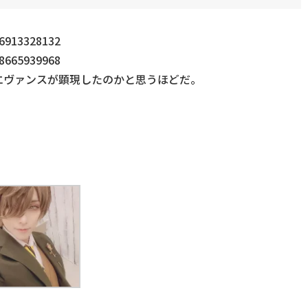
96913328132
68665939968
エヴァンスが顕現したのかと思うほどだ。