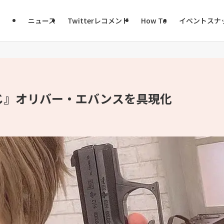
ニュース
Twitterレコメンド
How To
イベントスナ
じ』オリバー・エバンスを具現化