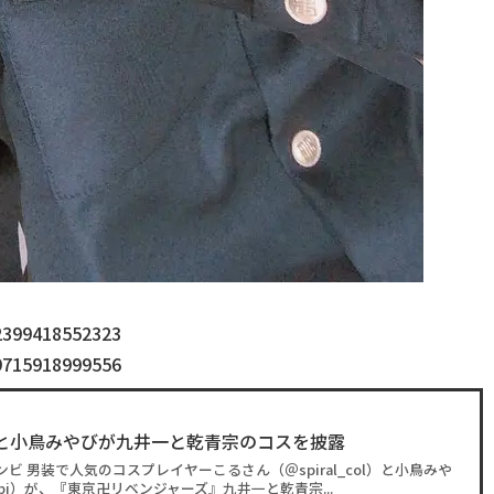
22399418552323
29715918999556
と小鳥みやびが九井一と乾青宗のコスを披露
ビ 男装で人気のコスプレイヤーこるさん（＠spiral_col）と小鳥みや
iyabi）が、『東京卍リベンジャーズ』九井一と乾青宗...