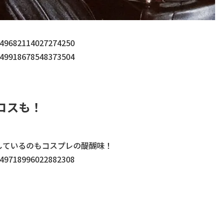
1449682114027274250
1449918678548373504
コスも！
しているのもコスプレの醍醐味！
1449718996022882308