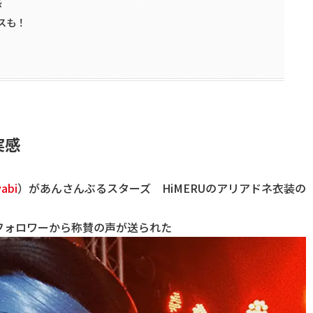
感
スも！
実感
yabi
）があんさんぶるスターズ HiMERUのアリアドネ衣装の
フォロワーから称賛の声が送られた