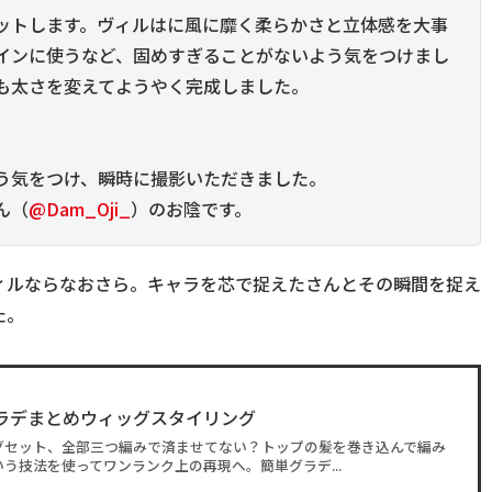
ットします。ヴィルはに風に靡く柔らかさと立体感を大事
インに使うなど、固めすぎることがないよう気をつけまし
も太さを変えてようやく完成しました。
う気をつけ、瞬時に撮影いただきました。
ん（
@Dam_Oji_
）のお陰です。
ィルならなおさら。キャラを芯で捉えたさんとその瞬間を捉え
た。
ラデまとめウィッグスタイリング
グセット、全部三つ編みで済ませてない？トップの髪を巻き込んで編み
う技法を使ってワンランク上の再現へ。簡単グラデ...