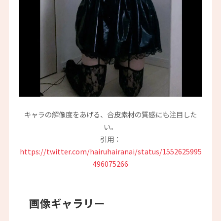
キャラの解像度をあげる、合皮素材の質感にも注目した
い。
引用：
https://twitter.com/hairuhairanai/status/1552625995
496075266
画像ギャラリー