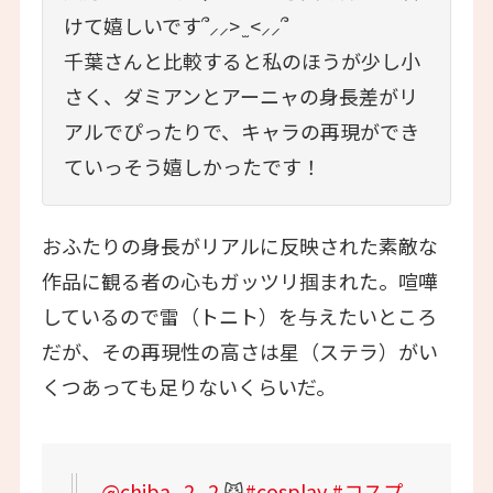
けて嬉しいです՞⸝⸝> ̫ <⸝⸝՞
千葉さんと比較すると私のほうが少し小
さく、ダミアンとアーニャの身長差がリ
アルでぴったりで、キャラの再現ができ
ていっそう嬉しかったです！
おふたりの身長がリアルに反映された素敵な
作品に観る者の心もガッツリ掴まれた。喧嘩
しているので雷（トニト）を与えたいところ
だが、その再現性の高さは星（ステラ）がい
くつあっても足りないくらいだ。
@chiba_2_2
😼
#cosplay
#コスプ