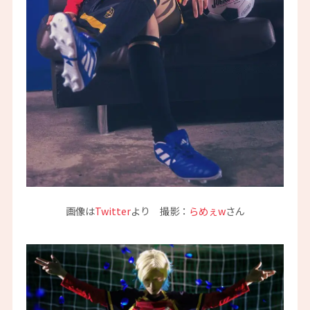
画像は
Twitter
より 撮影：
らめぇw
さん