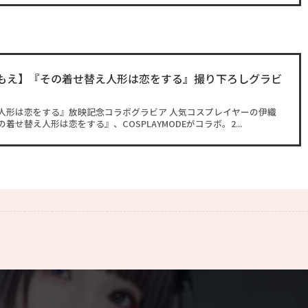
伊織もえ】『その着せ替え人形は恋をする』撮り下ろしグラビ
人形は恋をする』放映記念コラボグラビア 人気コスプレイヤーの伊織
着せ替え人形は恋をする』、COSPLAYMODEがコラボ。2...