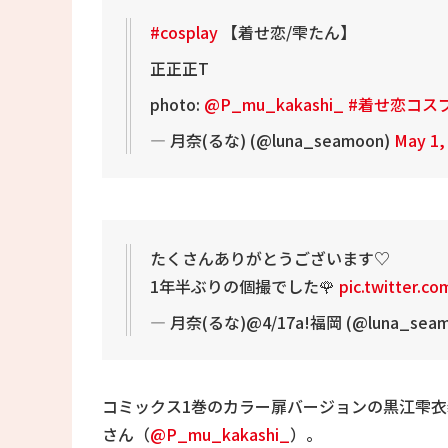
#cosplay
【着せ恋/雫たん】
正正正T
photo:
@P_mu_kakashi_
#着せ恋コス
— 月奈(るな) (@luna_seamoon)
May 1,
たくさんありがとうございます♡
1年半ぶりの個撮でした🌹
pic.twitter.c
— 月奈(るな)@4/17a!福岡 (@luna_sea
コミックス1巻のカラー扉バージョンの黒江雫
さん（
@P_mu_kakashi_
）。