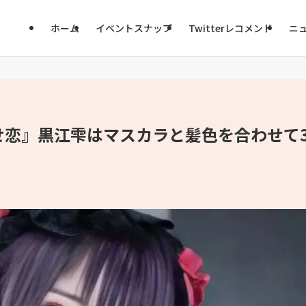
ホーム
イベントスナップ
Twitterレコメンド
ニ
せ恋』黒江雫はマスカラと髪色を合わせて