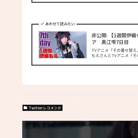
あわせて読みたい
非公開: 【1週間
ア 黒江雫7日目
TVアニメ『その着せ替え
もえさんとTVアニメ『その
Twitterレコメンド