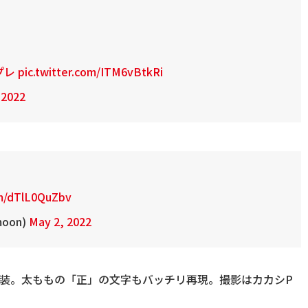
プレ
pic.twitter.com/ITM6vBtkRi
 2022
om/dTlL0QuZbv
moon)
May 2, 2022
衣装。太ももの「正」の文字もバッチリ再現。撮影はカカシP