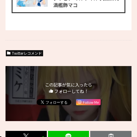
満艦飾マコ
Twitterレコメンド
この記事が気に入ったら
フォローしてね！
Follow Me