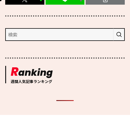
R
anking
週間人気記事ランキング