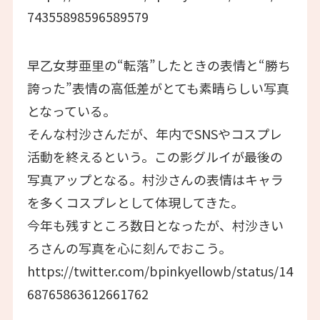
74355898596589579
早乙女芽亜里の“転落”したときの表情と“勝ち
誇った”表情の高低差がとても素晴らしい写真
となっている。
そんな村沙さんだが、年内でSNSやコスプレ
活動を終えるという。この影グルイが最後の
写真アップとなる。村沙さんの表情はキャラ
を多くコスプレとして体現してきた。
今年も残すところ数日となったが、村沙きい
ろさんの写真を心に刻んでおこう。
https://twitter.com/bpinkyellowb/status/14
68765863612661762