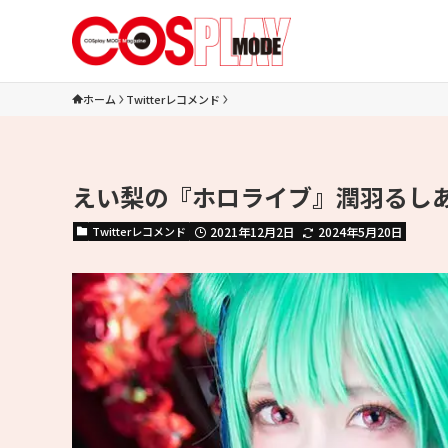
ホーム
Twitterレコメンド
えい梨の『ホロライブ』潤羽るし
Twitterレコメンド
2021年12月2日
2024年5月20日