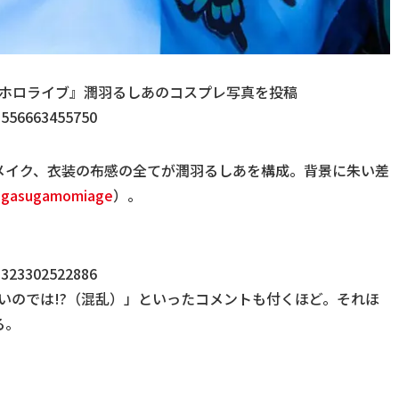
ホロライブ』潤羽るしあのコスプレ写真を投稿
13556663455750
メイク、衣装の布感の全てが潤羽るしあを構成。背景に朱い差
gasugamomiage
）。
88323302522886
良いのでは!?（混乱）」といったコメントも付くほど。それほ
る。