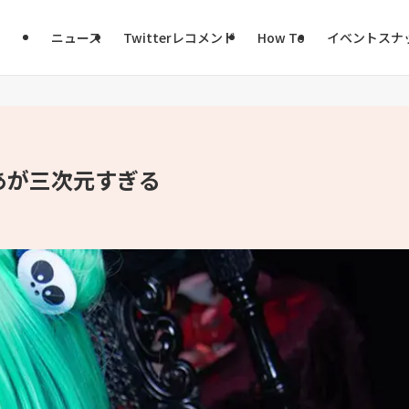
ニュース
Twitterレコメンド
How To
イベントスナ
あが三次元すぎる