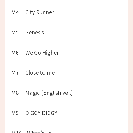
M4 City Runner
M5 Genesis
M6 We Go Higher
M7 Close to me
M8 Magic (English ver.)
M9 DIGGY DIGGY
M10 What’s up