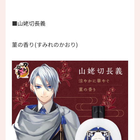
■山姥切長義
菫の香り(すみれのかおり)