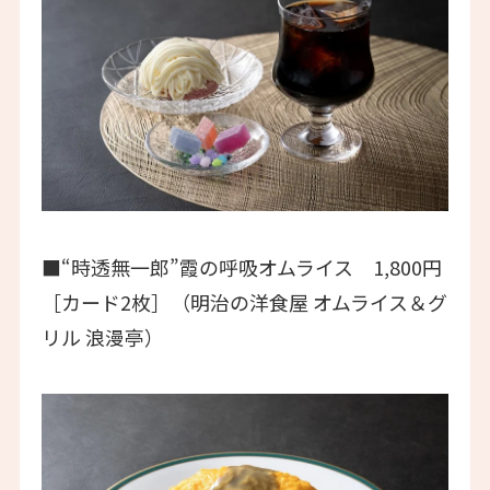
■“時透無一郎”霞の呼吸オムライス 1,800円
［カード2枚］（明治の洋食屋 オムライス＆グ
リル 浪漫亭）