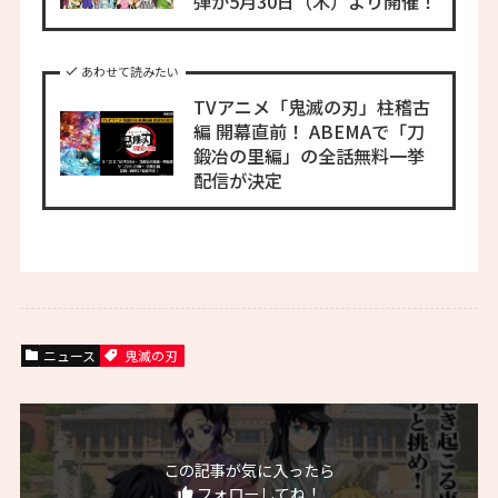
弾が5月30日（木）より開催！
あわせて読みたい
TVアニメ「鬼滅の刃」柱稽古
編 開幕直前！ ABEMAで「刀
鍛冶の里編」の全話無料一挙
配信が決定
ニュース
鬼滅の刃
この記事が気に入ったら
フォローしてね！