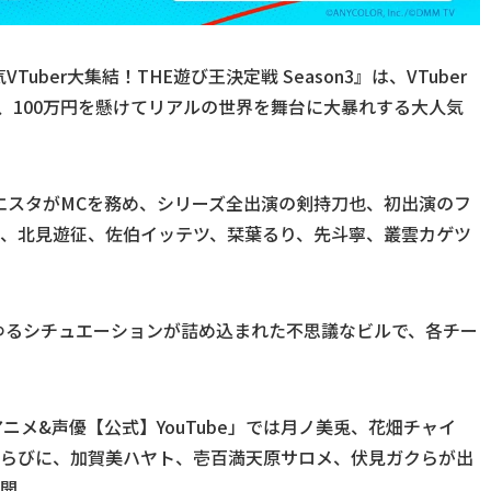
uber大集結！THE遊び王決定戦 Season3』は、VTuber
し、100万円を懸けてリアルの世界を舞台に大暴れする大人気
エスタがMCを務め、シリーズ全出演の剣持刀也、初出演のフ
花、北見遊征、佐伯イッテツ、栞葉るり、先斗寧、叢雲カゲツ
ゆるシチュエーションが詰め込まれた不思議なビルで、各チー
。
アニメ&声優【公式】YouTube」では月ノ美兎、花畑チャイ
ならびに、加賀美ハヤト、壱百満天原サロメ、伏見ガクらが出
公開。