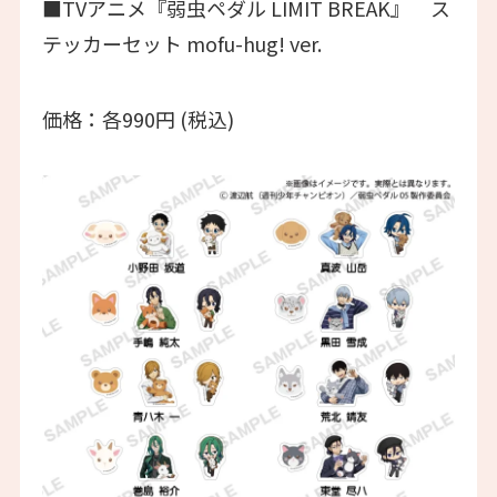
■TVアニメ『弱虫ペダル LIMIT BREAK』 ス
テッカーセット mofu-hug! ver.
価格：各990円 (税込)