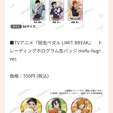
■TVアニメ『弱虫ペダル LIMIT BREAK』 ト
レーディングホログラム缶バッジ mofu-hug!
ver.
価格：550円 (税込)