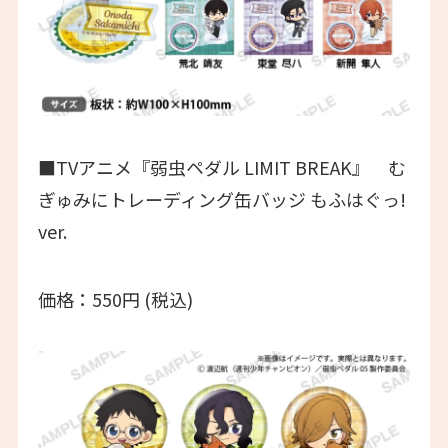
■TVアニメ『弱虫ペダル LIMIT BREAK』 む
ぎゅみにトレーディング缶バッジ もふはぐっ!
ver.
価格：550円 (税込)