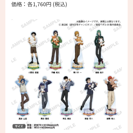
価格：各1,760円 (税込)