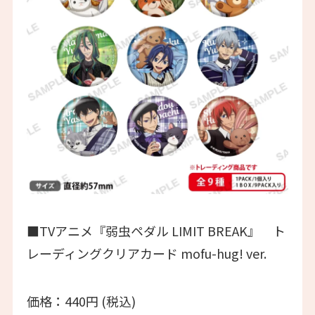
■TVアニメ『弱虫ペダル LIMIT BREAK』 ト
レーディングクリアカード mofu-hug! ver.
価格：440円 (税込)