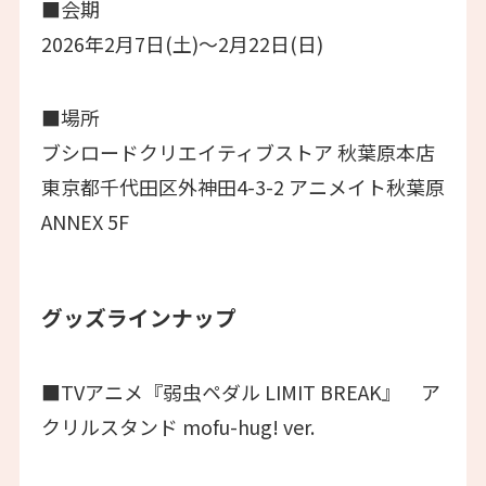
■会期
2026年2月7日(土)～2月22日(日)
■場所
ブシロードクリエイティブストア 秋葉原本店
東京都千代田区外神田4-3-2 アニメイト秋葉原
ANNEX 5F
グッズラインナップ
■TVアニメ『弱虫ペダル LIMIT BREAK』 ア
クリルスタンド mofu-hug! ver.