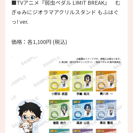
■TVアニメ『弱虫ペダル LIMIT BREAK』 む
ぎゅみにジオラマアクリルスタンド もふはぐ
っ! ver.
価格：各1,100円 (税込)