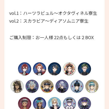
vol.1：ハーツラビュル～オクタヴィネル寮生
vol.2：スカラビア～ディアソムニア寮生
ご購入制限：お一人様 22点もしくは２BOX