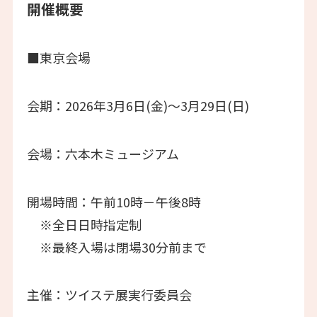
開催概要
■東京会場
会期：2026年3⽉6⽇(金)〜3⽉29⽇(日)
会場：六本木ミュージアム
開場時間：午前10時－午後8時
※全日日時指定制
※最終⼊場は閉場30分前まで
主催：ツイステ展実行委員会