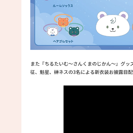
また『ちるたいむ～さんくまのじかん～』グッズの発
征、魁星、榊ネスの3名による新衣装お披露目