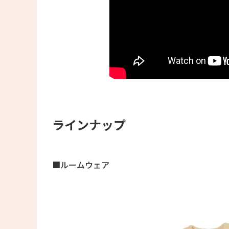
ラインナップ
■ルームウェア