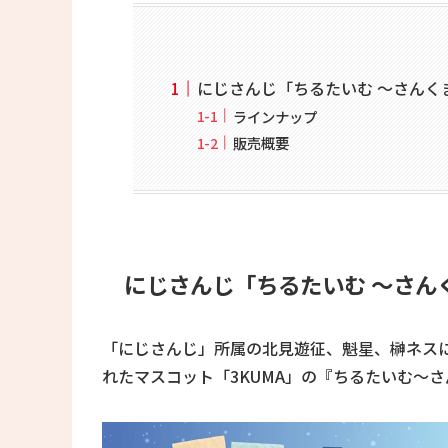
にじさんじ「ちるたいむ ～さんく
ラインナップ
販売概要
にじさんじ「ちるたいむ ～さん
「にじさんじ」所属の北見遊征、魁星、榊ネスに
れたマスコット「3KUMA」の『ちるたいむ～